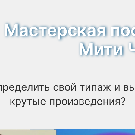
Мастерская по
Мастерская по
Мити 
Мити 
пределить свой типаж и в
крутые произведения?